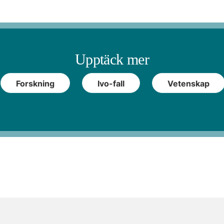
Upptäck mer
Forskning
Ivo-fall
Vetenskap