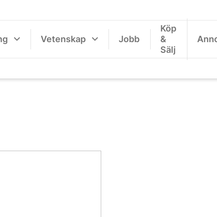
Köp
ng
Vetenskap
Jobb
&
Ann
Sälj