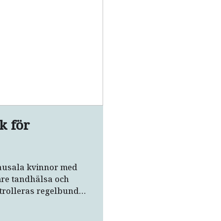
k för
ausala kvinnor med
re tandhälsa och
trolleras regelbundet,