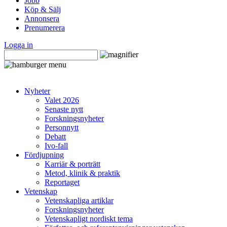
Jobb
Köp & Sälj
Annonsera
Prenumerera
Logga in
Nyheter
Valet 2026
Senaste nytt
Forskningsnyheter
Personnytt
Debatt
Ivo-fall
Fördjupning
Karriär & porträtt
Metod, klinik & praktik
Reportaget
Vetenskap
Vetenskapliga artiklar
Forskningsnyheter
Vetenskapligt nordiskt tema