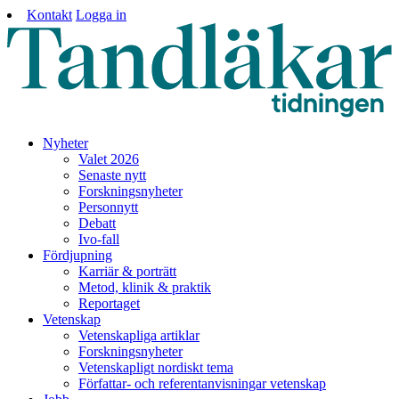
Kontakt
Logga in
Nyheter
Valet 2026
Senaste nytt
Forskningsnyheter
Personnytt
Debatt
Ivo-fall
Fördjupning
Karriär & porträtt
Metod, klinik & praktik
Reportaget
Vetenskap
Vetenskapliga artiklar
Forskningsnyheter
Vetenskapligt nordiskt tema
Författar- och referentanvisningar vetenskap