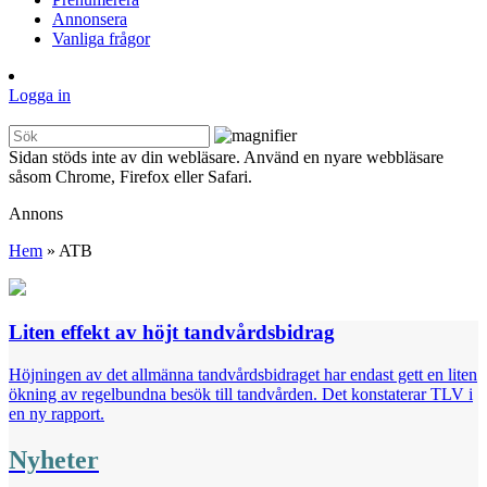
Annonsera
Vanliga frågor
Logga in
Sidan stöds inte av din webläsare. Använd en nyare webbläsare
såsom Chrome, Firefox eller Safari.
Annons
Hem
»
ATB
Liten effekt av höjt tandvårdsbidrag
Höjningen av det allmänna tandvårdsbidraget har endast gett en liten
ökning av regelbundna besök till tandvården. Det konstaterar TLV i
en ny rapport.
Nyheter