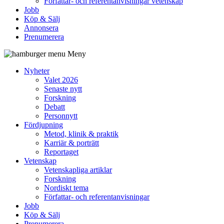
Författar- och referentanvisningar vetenskap
Jobb
Köp & Sälj
Annonsera
Prenumerera
Meny
Nyheter
Valet 2026
Senaste nytt
Forskning
Debatt
Personnytt
Fördjupning
Metod, klinik & praktik
Karriär & porträtt
Reportaget
Vetenskap
Vetenskapliga artiklar
Forskning
Nordiskt tema
Författar- och referentanvisningar
Jobb
Köp & Sälj
Prenumerera