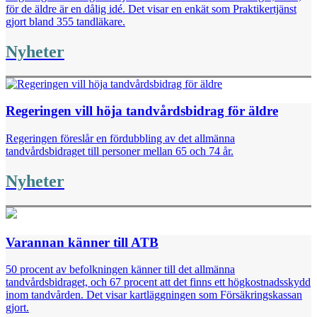
för de äldre är en dålig idé. Det visar en enkät som Praktikertjänst
gjort bland 355 tandläkare.
Nyheter
Regeringen vill höja tandvårdsbidrag för äldre
Regeringen föreslår en fördubbling av det allmänna
tandvårdsbidraget till personer mellan 65 och 74 år.
Nyheter
Varannan känner till ATB
50 procent av befolkningen känner till det allmänna
tandvårdsbidraget, och 67 procent att det finns ett högkostnadsskydd
inom tandvården. Det visar kartläggningen som Försäkringskassan
gjort.