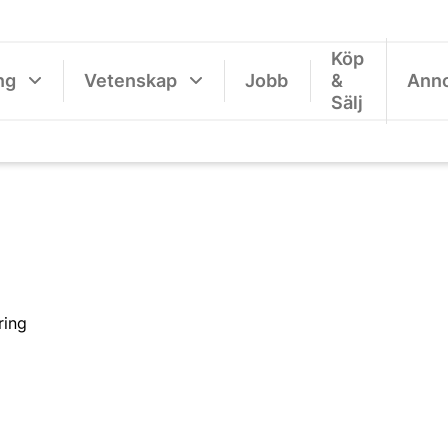
Köp
ng
Vetenskap
Jobb
&
Ann
Sälj