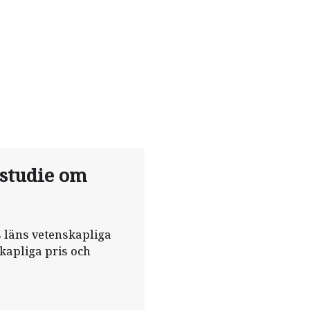
 studie om
s läns vetenskapliga
skapliga pris och