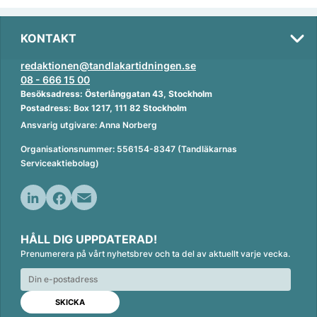
KONTAKT
redaktionen@tandlakartidningen.se
08 - 666 15 00
Besöksadress: Österlånggatan 43, Stockholm
Postadress: Box 1217, 111 82 Stockholm
Ansvarig utgivare: Anna Norberg
Organisationsnummer: 556154-8347 (Tandläkarnas
Serviceaktiebolag)
L
F
E
i
a
m
HÅLL DIG UPPDATERAD!
n
c
a
Prenumerera på vårt nyhetsbrev och ta del av aktuellt varje vecka.
k
e
i
e
b
l
d
o
I
o
n
k