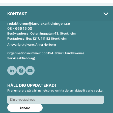
KONTAKT
redaktionen@tandlakartidningen.se
08 - 666 15 00
Besöksadress: Österlånggatan 43, Stockholm
Postadress: Box 1217, 111 82 Stockholm
Ansvarig utgivare: Anna Norberg
Organisationsnummer: 556154-8347 (Tandläkarnas
Serviceaktiebolag)
L
F
E
i
a
m
HÅLL DIG UPPDATERAD!
n
c
a
Prenumerera på vårt nyhetsbrev och ta del av aktuellt varje vecka.
k
e
i
e
b
l
d
o
I
o
n
k