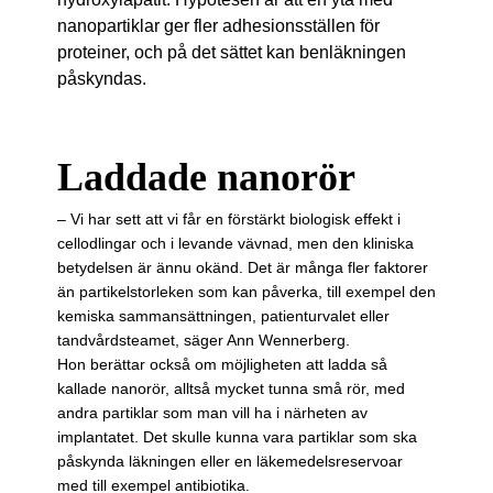
nanopartiklar ger fler adhesionsställen för
proteiner, och på det sättet kan benläkningen
påskyndas.
Laddade nanorör
– Vi har sett att vi får en förstärkt biologisk effekt i
cellodlingar och i levande vävnad, men den kliniska
betydelsen är ännu okänd. Det är många fler faktorer
än partikelstorleken som kan påverka, till exempel den
kemiska sammansättningen, patienturvalet eller
tandvårds­teamet, säger Ann Wennerberg.
Hon berättar också om möjligheten att ladda så
kallade nanorör, alltså mycket tunna små rör, med
andra partiklar som man vill ha i närheten av
implantatet. Det skulle kunna vara partiklar som ska
påskynda läkningen eller en läke­medels­reser­voar
med till exempel antibiotika.