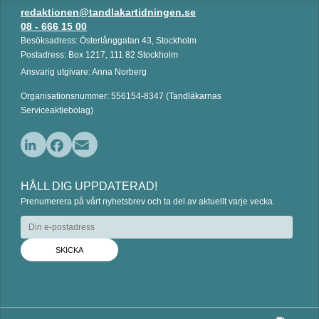
redaktionen@tandlakartidningen.se
08 - 666 15 00
Besöksadress: Österlånggatan 43, Stockholm
Postadress: Box 1217, 111 82 Stockholm
Ansvarig utgivare: Anna Norberg
Organisationsnummer: 556154-8347 (Tandläkarnas
Serviceaktiebolag)
L
F
E
i
a
m
HÅLL DIG UPPDATERAD!
n
c
a
Prenumerera på vårt nyhetsbrev och ta del av aktuellt varje vecka.
k
e
i
e
b
l
d
o
I
o
n
k