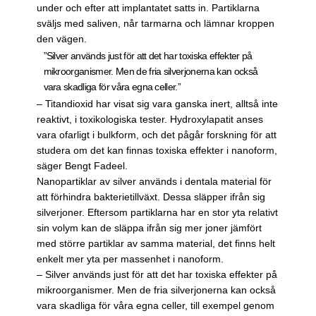
under och efter att implantatet satts in. Partiklarna
sväljs med saliven, når tarmarna och lämnar kroppen
den vägen.
”Silver används just för att det har toxiska effekter på
mikroorganismer. Men de fria silverjonerna kan också
vara skadliga för våra egna celler.”
– Titandioxid har visat sig vara ganska inert, alltså inte
reaktivt, i toxikologiska tester. Hydroxylapatit anses
vara ofarligt i bulkform, och det pågår forskning för att
studera om det kan finnas toxiska effekter i nanoform,
säger Bengt Fadeel.
Nanopartiklar av silver används i dentala material för
att förhindra bakterietillväxt. Dessa släpper ifrån sig
silver­joner. Eftersom partiklarna har en stor yta relativt
sin volym kan de släppa ifrån sig mer joner jämfört
med större partiklar av samma material, det finns helt
enkelt mer yta per massenhet i nanoform.
– Silver används just för att det har toxiska effekter på
mikroorganismer. Men de fria silverjonerna kan också
vara skadliga för våra egna celler, till exempel genom