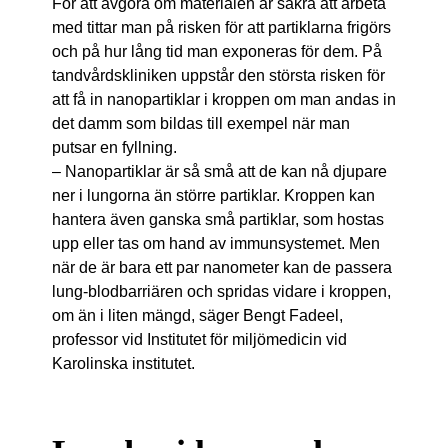
För att avgöra om materialen är säkra att arbeta
med tittar man på risken för att partiklarna frigörs
och på hur lång tid man exponeras för dem. På
tandvårdskliniken uppstår den största risken för
att få in nanopartiklar i kroppen om man andas in
det damm som bildas till exempel när man
putsar en fyllning.
– Nanopartiklar är så små att de kan nå djupare
ner i lungorna än större partiklar. Kroppen kan
hantera även ganska små partiklar, som hostas
upp eller tas om hand av immunsystemet. Men
när de är bara ett par nanometer kan de passera
lung-blod­barriär­en och spridas vidare i kroppen,
om än i liten mängd, säger Bengt Fadeel,
professor vid Institutet för miljömedicin vid
Karolinska institutet.