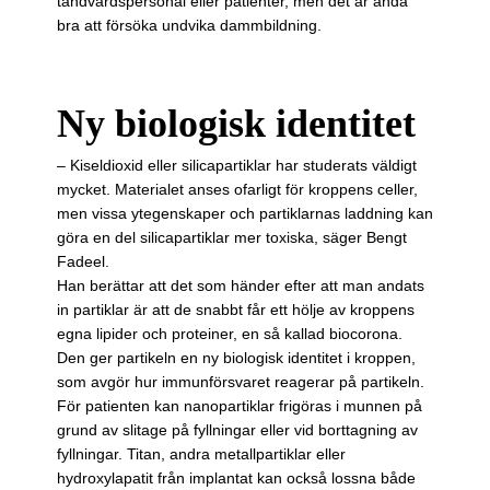
tandvårdspersonal eller patienter, men det är ändå
bra att försöka undvika dammbildning.
Ny biologisk identitet
– Kiseldioxid eller silicapartiklar har studerats väldigt
mycket. Materialet anses ofarligt för kroppens celler,
men vissa ytegenskaper och partiklarnas laddning kan
göra en del silicapartiklar mer toxiska, säger Bengt
Fadeel.
Han berättar att det som händer efter att man andats
in partiklar är att de snabbt får ett hölje av kroppens
egna lipider och proteiner, en så kallad biocorona.
Den ger partikeln en ny biologisk identitet i kroppen,
som avgör hur immunförsvaret reagerar på partikeln.
För patienten kan nanopartiklar frigöras i munnen på
grund av slitage på fyllningar eller vid borttagning av
fyllningar. Titan, and­ra metallpartiklar eller
hydroxylapatit från implantat kan också lossna både