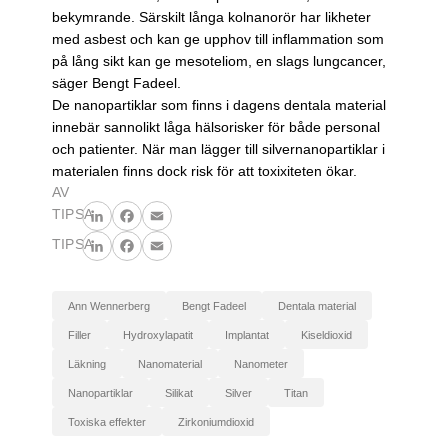
bekymrande. Särskilt långa kolnanorör har likheter
med asbest och kan ge upphov till inflammation som
på lång sikt kan ge mesoteliom, en slags lungcancer,
säger Bengt Fadeel.
De nanopartiklar som finns i dagens dentala material
innebär sannolikt låga hälsorisker för både personal
och patienter. När man lägger till silvernanopartiklar i
materialen finns dock risk för att toxixiteten ökar.
AV
TIPSA
LinkedIn
Facebook
Email
TIPSA
LinkedIn
Facebook
Email
Ann Wennerberg
Bengt Fadeel
dentala material
filler
hydroxylapatit
implantat
kiseldioxid
läkning
nanomaterial
nanometer
nanopartiklar
silikat
silver
titan
toxiska effekter
zirkoniumdioxid