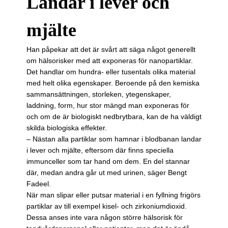
Landar i lever och
mjälte
Han påpekar att det är svårt att säga något generellt
om hälsorisker med att exponeras för nanopartiklar.
Det handlar om hundra- eller tusen­tals olika material
med helt olika egenskaper. Beroende på den kemiska
sammansättningen, storleken, yt­egen­skaper,
laddning, form, hur stor mängd man exponeras för
och om de är biologiskt nedbrytbara, kan de ha väldigt
skilda biologiska effekter.
– Nästan alla partiklar som hamnar i blodbanan landar
i lever och mjälte, eftersom där finns speciella
immunceller som tar hand om dem. En del stannar
där, medan andra går ut med urinen, säger Bengt
Fadeel.
När man slipar eller putsar material i en fyllning frigörs
partiklar av till exempel kisel- och zirkoniumdioxid.
Dessa anses inte vara någon större hälsorisk för