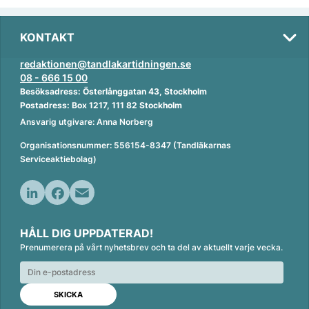
KONTAKT
redaktionen@tandlakartidningen.se
08 - 666 15 00
Besöksadress: Österlånggatan 43, Stockholm
Postadress: Box 1217, 111 82 Stockholm
Ansvarig utgivare: Anna Norberg
Organisationsnummer: 556154-8347 (Tandläkarnas
Serviceaktiebolag)
L
F
E
i
a
m
HÅLL DIG UPPDATERAD!
n
c
a
Prenumerera på vårt nyhetsbrev och ta del av aktuellt varje vecka.
k
e
i
e
b
l
d
o
I
o
n
k