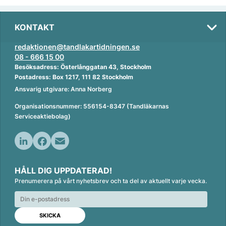
KONTAKT
redaktionen@tandlakartidningen.se
08 - 666 15 00
Besöksadress: Österlånggatan 43, Stockholm
Postadress: Box 1217, 111 82 Stockholm
Ansvarig utgivare: Anna Norberg
Organisationsnummer: 556154-8347 (Tandläkarnas
Serviceaktiebolag)
L
F
E
i
a
m
HÅLL DIG UPPDATERAD!
n
c
a
Prenumerera på vårt nyhetsbrev och ta del av aktuellt varje vecka.
k
e
i
e
b
l
d
o
I
o
n
k