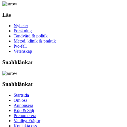
Läs
Nyheter
Forskning
Tandvård & politik
Metod, klinik & praktik
Ivo-fall
Vetenskap
Snabblänkar
Snabblänkar
Startsida
Om oss
Annonsera
Köp & Sälj
Prenumerera
Vanliga Frågor
Kontakta oss