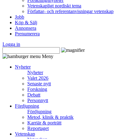
Forskningsnyheter
Vetenskapligt nordiskt tema
Författar- och referentanvisningar vetenskap
Jobb
Köp & Sälj
Annonsera
Prenumerera
Logga in
Meny
Nyheter
Nyheter
Valet 2026
Senaste nytt
Forskning
Debatt
Personnytt
Fördjupning
Fördjupning
Metod, klinik & praktik
Karriär & porträtt
Reportaget
Vetenskap