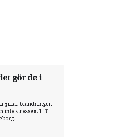
et gör de i
on gillar blandningen
n inte stressen. TLT
teborg.