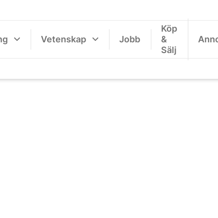
Köp
ng
Vetenskap
Jobb
&
Ann
Sälj