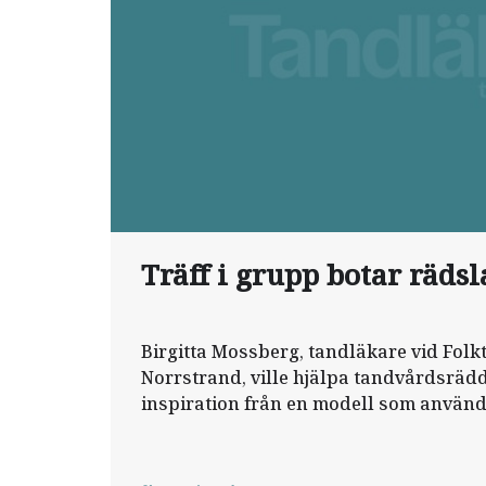
Träff i grupp botar rädsl
Birgitta Mossberg, tandläkare vid Fol
Norrstrand, ville hjälpa tandvårdsrä
inspiration från en modell som används
inom sjukvården. Det blev både lyckat 
billigt för folktandvården.