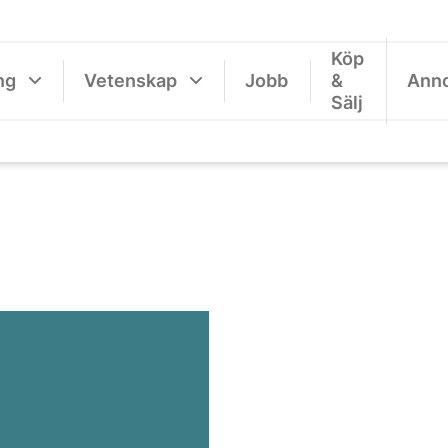
Köp
ng
Vetenskap
Jobb
&
Ann
Sälj