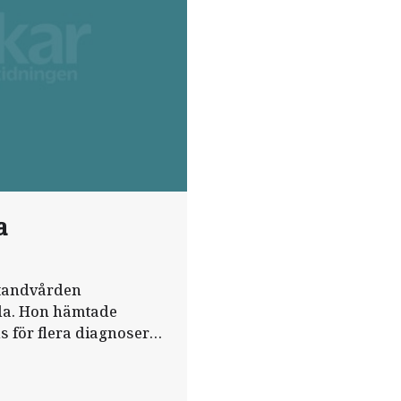
a
ktandvården
dda. Hon hämtade
 för flera diagnoser
för patienterna och