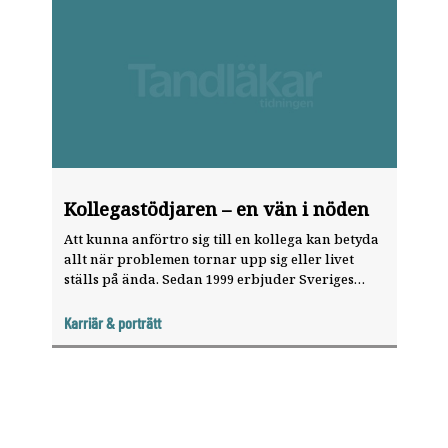
Kollegastödjaren – en vän i nöden
Att kunna anförtro sig till en kollega kan betyda
allt när problemen tornar upp sig eller livet
ställs på ända. Sedan 1999 erbjuder Sveriges
Tandläkar­förbund genom Kollegastöd sina
medlemmar möjligheten till samtal med en
Karriär & porträtt
”jourhavande kollega”.