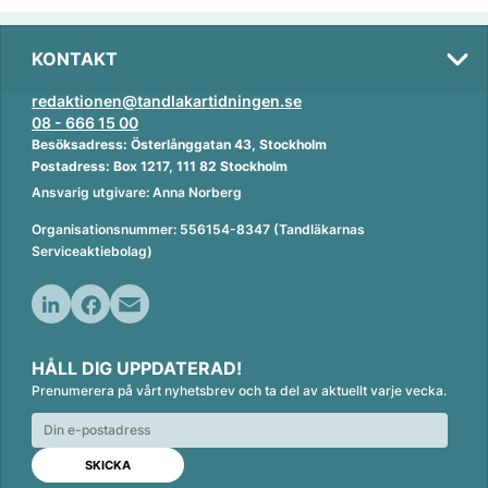
KONTAKT
redaktionen@tandlakartidningen.se
08 - 666 15 00
Besöksadress: Österlånggatan 43, Stockholm
Postadress: Box 1217, 111 82 Stockholm
Ansvarig utgivare: Anna Norberg
Organisationsnummer: 556154-8347 (Tandläkarnas
Serviceaktiebolag)
L
F
E
i
a
m
HÅLL DIG UPPDATERAD!
n
c
a
Prenumerera på vårt nyhetsbrev och ta del av aktuellt varje vecka.
k
e
i
e
b
l
d
o
I
o
n
k