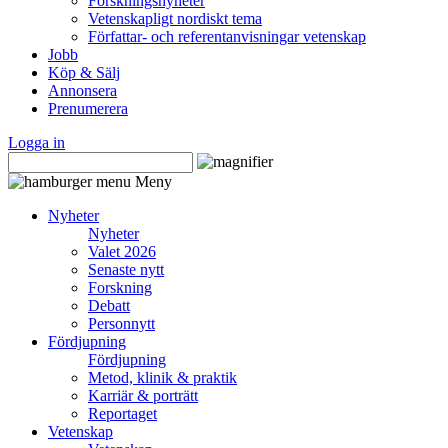
Forskningsnyheter
Vetenskapligt nordiskt tema
Författar- och referentanvisningar vetenskap
Jobb
Köp & Sälj
Annonsera
Prenumerera
Logga in
Meny
Nyheter
Nyheter
Valet 2026
Senaste nytt
Forskning
Debatt
Personnytt
Fördjupning
Fördjupning
Metod, klinik & praktik
Karriär & porträtt
Reportaget
Vetenskap