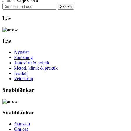
aktuellt varje vecka.
Läs
Läs
Nyheter
Forskning
Tandvård & politik
Metod, klinik & praktik
Ivo-fall
Vetenskap
Snabblänkar
Snabblänkar
Startsida
Om oss