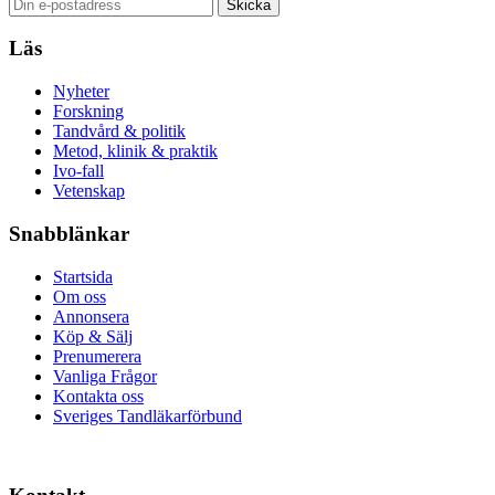
Läs
Nyheter
Forskning
Tandvård & politik
Metod, klinik & praktik
Ivo-fall
Vetenskap
Snabblänkar
Startsida
Om oss
Annonsera
Köp & Sälj
Prenumerera
Vanliga Frågor
Kontakta oss
Sveriges Tandläkarförbund