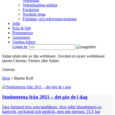
Vetenskap
Vetenskapliga artiklar
Forskning
Nordiskt tema
Författar- och referentanvisningar
Jobb
Köp & Sälj
Prenumerera
Annonsera
Vanliga frågor
Logga in
Sidan stöds inte av din webläsare. Använd en nyare webbläsare
såsom Chrome, Firefox eller Safari.
Annons
Hem
»
Bjarne Rolf
Studenterna från 2011 – det gör de i dag
Sara Stenport trivs som tandläkare. Hon gillar blandningen av
hantverk, psykologi och medicin, men inte stressen. TLT har