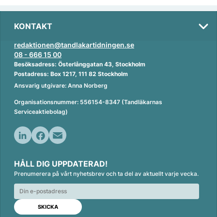
KONTAKT
redaktionen@tandlakartidningen.se
08 - 666 15 00
Besöksadress: Österlånggatan 43, Stockholm
Postadress: Box 1217, 111 82 Stockholm
Ansvarig utgivare: Anna Norberg
Organisationsnummer: 556154-8347 (Tandläkarnas
Serviceaktiebolag)
L
F
E
i
a
m
HÅLL DIG UPPDATERAD!
n
c
a
Prenumerera på vårt nyhetsbrev och ta del av aktuellt varje vecka.
k
e
i
e
b
l
d
o
I
o
n
k