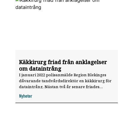
Käkkirurg friad från anklagelser
om dataintrång
I januari 2022 polisanmälde Region Blekinges
dåvarande tandvårdsdirektör en käkkirurg för
dataintrång. Nästan två år senare friades
tandläkaren av Blekinge tingsrätt, en dom som
Nyheter
får stöd av kammaråklagare Lena-Marie
Bergström.