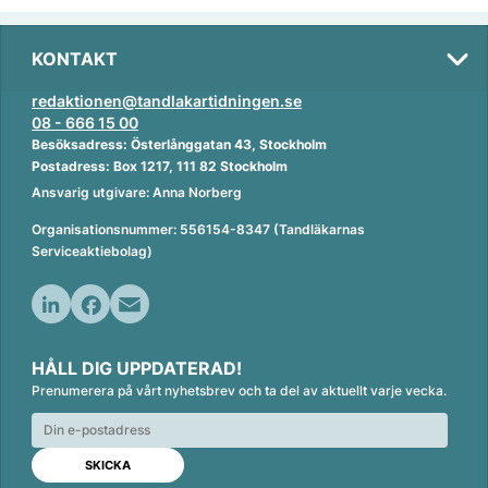
KONTAKT
redaktionen@tandlakartidningen.se
08 - 666 15 00
Besöksadress: Österlånggatan 43, Stockholm
Postadress: Box 1217, 111 82 Stockholm
Ansvarig utgivare: Anna Norberg
Organisationsnummer: 556154-8347 (Tandläkarnas
Serviceaktiebolag)
L
F
E
i
a
m
HÅLL DIG UPPDATERAD!
n
c
a
Prenumerera på vårt nyhetsbrev och ta del av aktuellt varje vecka.
k
e
i
e
b
l
d
o
I
o
n
k