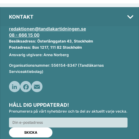
KONTAKT
redaktionen@tandlakartidningen.se
08 - 666 15 00
Besöksadress: Österlånggatan 43, Stockholm
Postadress: Box 1217, 111 82 Stockholm
Ansvarig utgivare: Anna Norberg
Organisationsnummer: 556154-8347 (Tandläkarnas
Serviceaktiebolag)
L
F
E
i
a
m
HÅLL DIG UPPDATERAD!
n
c
a
Prenumerera på vårt nyhetsbrev och ta del av aktuellt varje vecka.
k
e
i
e
b
l
d
o
I
o
n
k