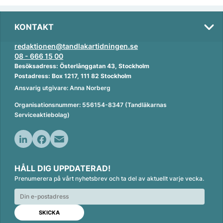
KONTAKT
redaktionen@tandlakartidningen.se
08 - 666 15 00
Besöksadress: Österlånggatan 43, Stockholm
Postadress: Box 1217, 111 82 Stockholm
Ansvarig utgivare: Anna Norberg
Organisationsnummer: 556154-8347 (Tandläkarnas
Serviceaktiebolag)
L
F
E
i
a
m
HÅLL DIG UPPDATERAD!
n
c
a
Prenumerera på vårt nyhetsbrev och ta del av aktuellt varje vecka.
k
e
i
e
b
l
d
o
I
o
n
k