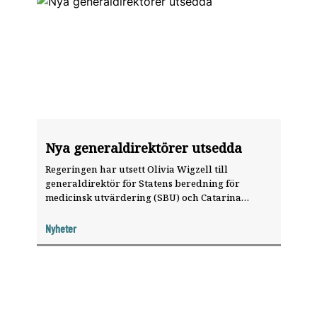
Nya generaldirektörer utsedda
Regeringen har utsett Olivia Wigzell till
generaldirektör för Statens beredning för
medicinsk utvärdering (SBU) och Catarina
Andersson Forsman till generaldirektör för
Läkemedelsverket.
Nyheter