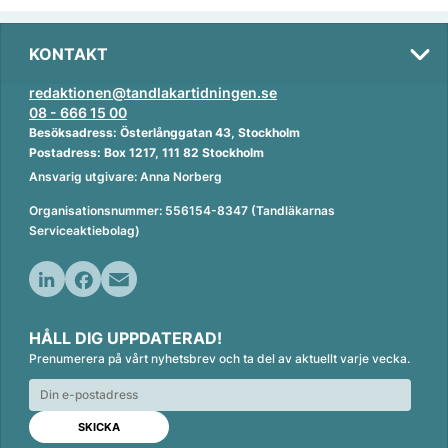
KONTAKT
redaktionen@tandlakartidningen.se
08 - 666 15 00
Besöksadress: Österlånggatan 43, Stockholm
Postadress: Box 1217, 111 82 Stockholm
Ansvarig utgivare: Anna Norberg
Organisationsnummer: 556154-8347 (Tandläkarnas
Serviceaktiebolag)
L
F
E
i
a
m
HÅLL DIG UPPDATERAD!
n
c
a
Prenumerera på vårt nyhetsbrev och ta del av aktuellt varje vecka.
k
e
i
e
b
l
d
o
I
o
n
k