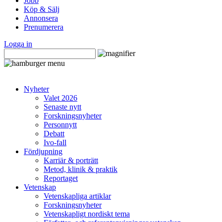
Jobb
Köp & Sälj
Annonsera
Prenumerera
Logga in
Nyheter
Valet 2026
Senaste nytt
Forskningsnyheter
Personnytt
Debatt
Ivo-fall
Fördjupning
Karriär & porträtt
Metod, klinik & praktik
Reportaget
Vetenskap
Vetenskapliga artiklar
Forskningsnyheter
Vetenskapligt nordiskt tema