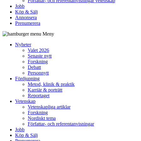
Författar- och referentanvisningar vetenskap
Jobb
Köp & Sälj
Annonsera
Prenumerera
Meny
Nyheter
Valet 2026
Senaste nytt
Forskning
Debatt
Personnytt
Fördjupning
Metod, klinik & praktik
Karriär & porträtt
Reportaget
Vetenskap
Vetenskapliga artiklar
Forskning
Nordiskt tema
Författar- och referentanvisningar
Jobb
Köp & Sälj
Prenumerera