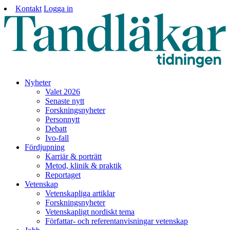
Kontakt
Logga in
Nyheter
Valet 2026
Senaste nytt
Forskningsnyheter
Personnytt
Debatt
Ivo-fall
Fördjupning
Karriär & porträtt
Metod, klinik & praktik
Reportaget
Vetenskap
Vetenskapliga artiklar
Forskningsnyheter
Vetenskapligt nordiskt tema
Författar- och referentanvisningar vetenskap