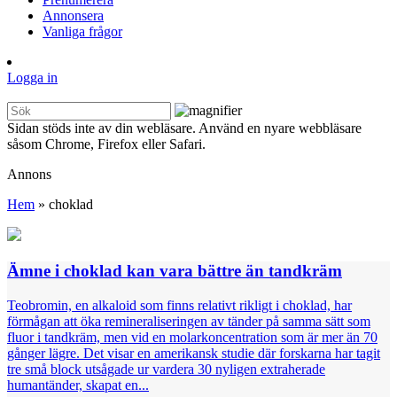
Annonsera
Vanliga frågor
Logga in
Sidan stöds inte av din webläsare. Använd en nyare webbläsare
såsom Chrome, Firefox eller Safari.
Annons
Hem
»
choklad
Ämne i choklad kan vara bättre än tandkräm
Teobromin, en alkaloid som finns relativt rikligt i choklad, har
förmågan att öka remineraliseringen av tänder på samma sätt som
fluor i tandkräm, men vid en molarkoncentration som är mer än 70
gånger lägre. Det visar en amerikansk studie där forskarna har tagit
tre små block utsågade ur vardera 30 nyligen extraherade
humantänder, skapat en...