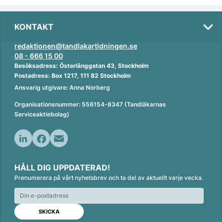
KONTAKT
redaktionen@tandlakartidningen.se
08 - 666 15 00
Besöksadress: Österlånggatan 43, Stockholm
Postadress: Box 1217, 111 82 Stockholm
Ansvarig utgivare: Anna Norberg
Organisationsnummer: 556154-8347 (Tandläkarnas
Serviceaktiebolag)
L
F
E
i
a
m
HÅLL DIG UPPDATERAD!
n
c
a
Prenumerera på vårt nyhetsbrev och ta del av aktuellt varje vecka.
k
e
i
e
b
l
d
o
I
o
n
k