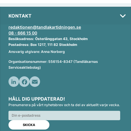
KONTAKT
redaktionen@tandlakartidningen.se
08 - 666 15 00
Besöksadress: Österlånggatan 43, Stockholm
Postadress: Box 1217, 111 82 Stockholm
Ansvarig utgivare: Anna Norberg
Organisationsnummer: 556154-8347 (Tandläkarnas
Serviceaktiebolag)
L
F
E
i
a
m
HÅLL DIG UPPDATERAD!
n
c
a
Prenumerera på vårt nyhetsbrev och ta del av aktuellt varje vecka.
k
e
i
e
b
l
d
o
I
o
n
k