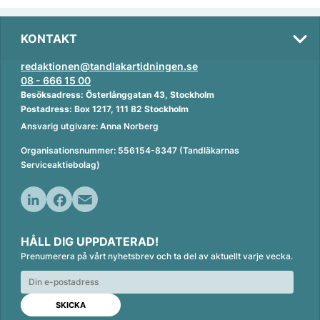
KONTAKT
redaktionen@tandlakartidningen.se
08 - 666 15 00
Besöksadress: Österlånggatan 43, Stockholm
Postadress: Box 1217, 111 82 Stockholm
Ansvarig utgivare: Anna Norberg
Organisationsnummer: 556154-8347 (Tandläkarnas
Serviceaktiebolag)
L
F
E
i
a
m
HÅLL DIG UPPDATERAD!
n
c
a
Prenumerera på vårt nyhetsbrev och ta del av aktuellt varje vecka.
k
e
i
e
b
l
d
o
I
o
n
k