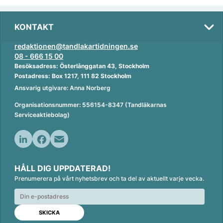
KONTAKT
redaktionen@tandlakartidningen.se
08 - 666 15 00
Besöksadress: Österlånggatan 43, Stockholm
Postadress: Box 1217, 111 82 Stockholm
Ansvarig utgivare: Anna Norberg
Organisationsnummer: 556154-8347 (Tandläkarnas
Serviceaktiebolag)
L
F
E
i
a
m
HÅLL DIG UPPDATERAD!
n
c
a
Prenumerera på vårt nyhetsbrev och ta del av aktuellt varje vecka.
k
e
i
e
b
l
d
o
I
o
n
k