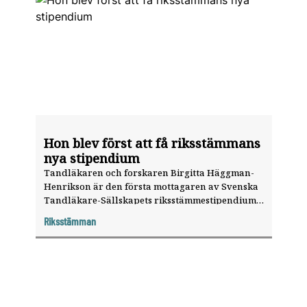
Hon blev först att få riksstämmans
nya stipendium
Tandläkaren och forskaren Birgitta Häggman-
Henrikson är den första mottagaren av Svenska
Tandläkare-Sällskapets riksstämmestipendium
för odontologisk forskning, som delades ut på
Riksstämman
riksstämman i år.