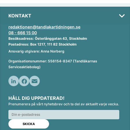
KONTAKT
redaktionen@tandlakartidningen.se
08 - 666 15 00
Besöksadress: Österlånggatan 43, Stockholm
Postadress: Box 1217, 111 82 Stockholm
Ansvarig utgivare: Anna Norberg
Organisationsnummer: 556154-8347 (Tandläkarnas
Serviceaktiebolag)
L
F
E
i
a
m
HÅLL DIG UPPDATERAD!
n
c
a
Prenumerera på vårt nyhetsbrev och ta del av aktuellt varje vecka.
k
e
i
e
b
l
d
o
I
o
n
k