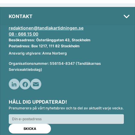
KONTAKT
redaktionen@tandlakartidningen.se
08 - 666 15 00
Besöksadress: Österlånggatan 43, Stockholm
Postadress: Box 1217, 111 82 Stockholm
Ansvarig utgivare: Anna Norberg
Organisationsnummer: 556154-8347 (Tandläkarnas
Serviceaktiebolag)
L
F
E
i
a
m
HÅLL DIG UPPDATERAD!
n
c
a
Prenumerera på vårt nyhetsbrev och ta del av aktuellt varje vecka.
k
e
i
e
b
l
d
o
I
o
n
k