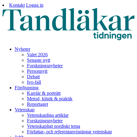
Kontakt
Logga in
Nyheter
Valet 2026
Senaste nytt
Forskningsnyheter
Personnytt
Debatt
Ivo-fall
Fördjupning
Karriär & porträtt
Metod, klinik & praktik
Reportaget
Vetenskap
Vetenskapliga artiklar
Forskningsnyheter
Vetenskapligt nordiskt tema
Författar- och referentanvisningar vetenskap