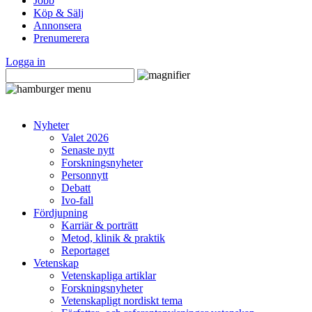
Jobb
Köp & Sälj
Annonsera
Prenumerera
Logga in
Nyheter
Valet 2026
Senaste nytt
Forskningsnyheter
Personnytt
Debatt
Ivo-fall
Fördjupning
Karriär & porträtt
Metod, klinik & praktik
Reportaget
Vetenskap
Vetenskapliga artiklar
Forskningsnyheter
Vetenskapligt nordiskt tema