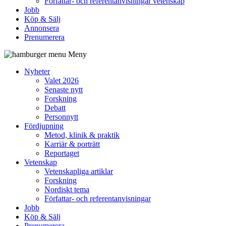
Författar- och referentanvisningar vetenskap
Jobb
Köp & Sälj
Annonsera
Prenumerera
Meny
Nyheter
Valet 2026
Senaste nytt
Forskning
Debatt
Personnytt
Fördjupning
Metod, klinik & praktik
Karriär & porträtt
Reportaget
Vetenskap
Vetenskapliga artiklar
Forskning
Nordiskt tema
Författar- och referentanvisningar
Jobb
Köp & Sälj
Prenumerera