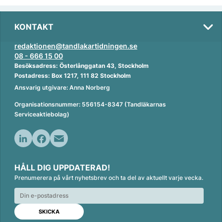
KONTAKT
redaktionen@tandlakartidningen.se
08 - 666 15 00
Besöksadress: Österlånggatan 43, Stockholm
Postadress: Box 1217, 111 82 Stockholm
Ansvarig utgivare: Anna Norberg
Organisationsnummer: 556154-8347 (Tandläkarnas
Serviceaktiebolag)
L
F
E
i
a
m
HÅLL DIG UPPDATERAD!
n
c
a
Prenumerera på vårt nyhetsbrev och ta del av aktuellt varje vecka.
k
e
i
e
b
l
d
o
I
o
n
k