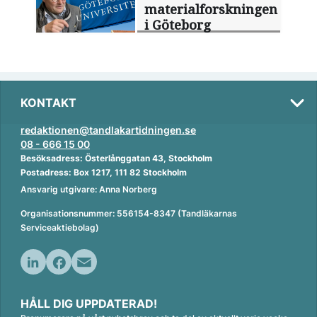
materialforskningen
i Göteborg
KONTAKT
redaktionen@tandlakartidningen.se
08 - 666 15 00
Besöksadress: Österlånggatan 43, Stockholm
Postadress: Box 1217, 111 82 Stockholm
Ansvarig utgivare: Anna Norberg
Organisationsnummer: 556154-8347 (Tandläkarnas
Serviceaktiebolag)
L
F
E
i
a
m
HÅLL DIG UPPDATERAD!
n
c
a