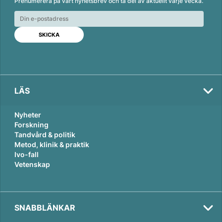
Prenumerera på vårt nyhetsbrev och ta del av aktuellt varje vecka.
k
e
i
e
b
l
d
o
I
o
n
k
LÄS
Val
Nyheter
2026
Forskning
Tandvård & politik
Metod, klinik & praktik
Ivo-fall
Vetenskap
SNABBLÄNKAR