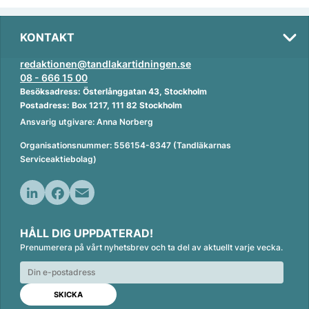
KONTAKT
redaktionen@tandlakartidningen.se
08 - 666 15 00
Besöksadress: Österlånggatan 43, Stockholm
Postadress: Box 1217, 111 82 Stockholm
Ansvarig utgivare: Anna Norberg
Organisationsnummer: 556154-8347 (Tandläkarnas
Serviceaktiebolag)
L
F
E
i
a
m
HÅLL DIG UPPDATERAD!
n
c
a
Prenumerera på vårt nyhetsbrev och ta del av aktuellt varje vecka.
k
e
i
e
b
l
d
o
I
o
n
k