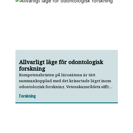
Allvarligt läge för odontologisk
forskning
Kompetensbristen på lärosätena är tätt
sammankopplad med det krisartade läget inom
odontologisk forskning. Vetenskapsrådets siffror
är dystra, både antalet ansökningar och
Forskning
beviljandegraden har sjunkit under de senaste
tio åren. En ny satsning på en nationell forskar­
skola skulle kunna vara en väg framåt.