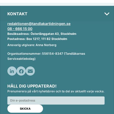
KONTAKT
redaktionen@tandlakartidningen.se
08 - 666 15 00
Besöksadress: Österlånggatan 43, Stockholm
Postadress: Box 1217, 111 82 Stockholm
Ansvarig utgivare: Anna Norberg
Organisationsnummer: 556154-8347 (Tandläkarnas
Serviceaktiebolag)
L
F
E
i
a
m
HÅLL DIG UPPDATERAD!
n
c
a
Prenumerera på vårt nyhetsbrev och ta del av aktuellt varje vecka.
k
e
i
e
b
l
d
o
I
o
n
k