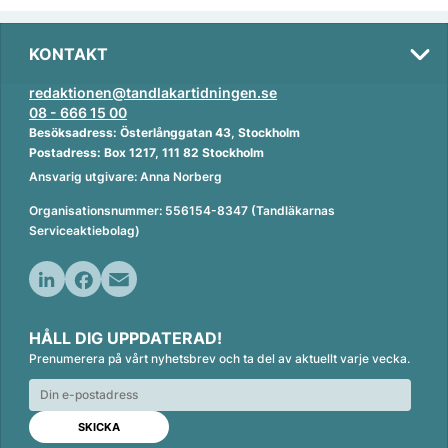
KONTAKT
redaktionen@tandlakartidningen.se
08 - 666 15 00
Besöksadress: Österlånggatan 43, Stockholm
Postadress: Box 1217, 111 82 Stockholm
Ansvarig utgivare: Anna Norberg
Organisationsnummer: 556154-8347 (Tandläkarnas
Serviceaktiebolag)
L
F
E
i
a
m
HÅLL DIG UPPDATERAD!
n
c
a
Prenumerera på vårt nyhetsbrev och ta del av aktuellt varje vecka.
k
e
i
e
b
l
d
o
I
o
n
k