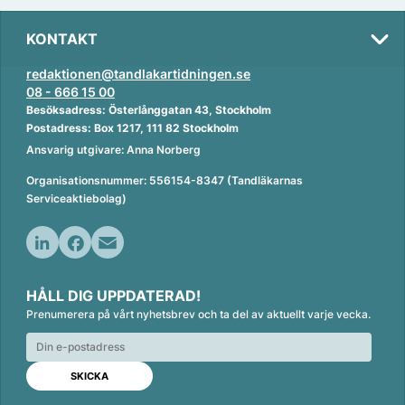
KONTAKT
redaktionen@tandlakartidningen.se
08 - 666 15 00
Besöksadress: Österlånggatan 43, Stockholm
Postadress: Box 1217, 111 82 Stockholm
Ansvarig utgivare: Anna Norberg
Organisationsnummer: 556154-8347 (Tandläkarnas
Serviceaktiebolag)
L
F
E
i
a
m
HÅLL DIG UPPDATERAD!
n
c
a
Prenumerera på vårt nyhetsbrev och ta del av aktuellt varje vecka.
k
e
i
e
b
l
d
o
I
o
n
k