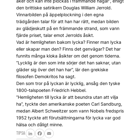
åker och kan inte plockas i främmande hagar”, enligt
den brittiske satirikern Douglas William Jerrold.
Vinnarbilden på äppelplockning i den egna
trädgården talar för att han har rätt, medan bilden
av glädjeskutt på en främmande strand, som vann
fjärde priset, talar emot Jerrolds åsikt.
Vad är hemligheten bakom lycka? Finner man lycka
eller skapar man den? Finns det genvägar? Det har
funnits många kloka åsikter om det genom tiderna.
”Lycklig är den som inte sörjer det han saknar, utan
gläder sig över det han har”, lär den grekiske
filosofen Demokritos ha sagt.
Den som tror på lyckan är lycklig, ansåg den tyske
1800-talspoeten Friedrich Hebbel.
”Hemligheten till lycka är att beundra utan att vilja
ha”, tyckte den amerikanske poeten Carl Sandburg,
medan Albert Schweitzer som vann Nobels fredspris
1952 tyckte att förutsättningarna för lycka var god
hälsa och dåligt minne.
TIPSA
LinkedIn
Facebook
Email