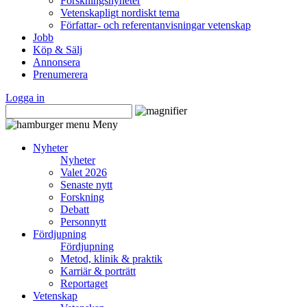
Forskningsnyheter
Vetenskapligt nordiskt tema
Författar- och referentanvisningar vetenskap
Jobb
Köp & Sälj
Annonsera
Prenumerera
Logga in
Meny
Nyheter
Nyheter
Valet 2026
Senaste nytt
Forskning
Debatt
Personnytt
Fördjupning
Fördjupning
Metod, klinik & praktik
Karriär & porträtt
Reportaget
Vetenskap