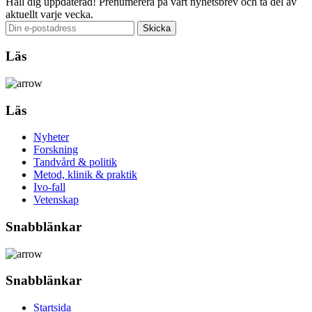
Håll dig uppdaterad!
Prenumerera på vårt nyhetsbrev och ta del av
aktuellt varje vecka.
Läs
Läs
Nyheter
Forskning
Tandvård & politik
Metod, klinik & praktik
Ivo-fall
Vetenskap
Snabblänkar
Snabblänkar
Startsida