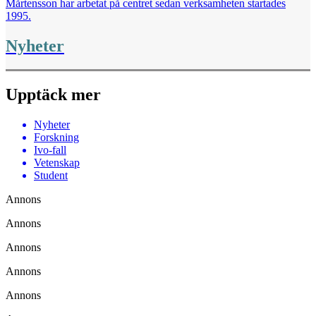
Mårtensson har arbetat på centret sedan verksamheten startades
1995.
Nyheter
Upptäck mer
Nyheter
Forskning
Ivo-fall
Vetenskap
Student
Annons
Annons
Annons
Annons
Annons