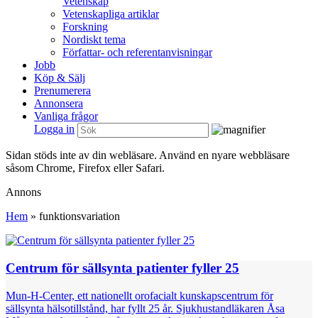
Vetenskap
Vetenskapliga artiklar
Forskning
Nordiskt tema
Författar- och referentanvisningar
Jobb
Köp & Sälj
Prenumerera
Annonsera
Vanliga frågor
Logga in
Sidan stöds inte av din webläsare. Använd en nyare webbläsare
såsom Chrome, Firefox eller Safari.
Annons
Hem
»
funktionsvariation
Centrum för sällsynta patienter fyller 25
Mun-H-Center, ett nationellt orofacialt kunskapscentrum för
sällsynta hälsotillstånd, har fyllt 25 år. Sjukhustandläkaren Åsa