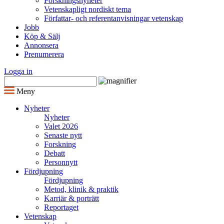
Forskningsnyheter
Vetenskapligt nordiskt tema
Författar- och referentanvisningar vetenskap
Jobb
Köp & Sälj
Annonsera
Prenumerera
Logga in
Meny
Nyheter
Nyheter
Valet 2026
Senaste nytt
Forskning
Debatt
Personnytt
Fördjupning
Fördjupning
Metod, klinik & praktik
Karriär & porträtt
Reportaget
Vetenskap