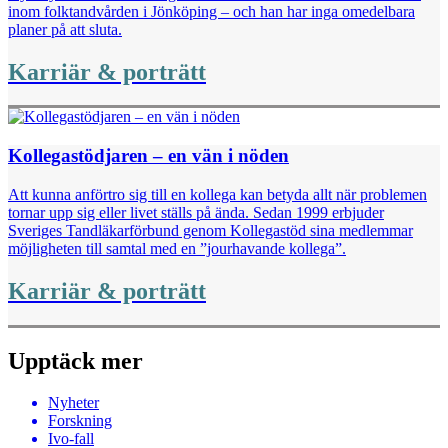
inom folktandvården i Jönköping – och han har inga omedelbara
planer på att sluta.
Karriär & porträtt
Kollegastödjaren – en vän i nöden
Att kunna anförtro sig till en kollega kan betyda allt när problemen
tornar upp sig eller livet ställs på ända. Sedan 1999 erbjuder
Sveriges Tandläkar­förbund genom Kollegastöd sina medlemmar
möjligheten till samtal med en ”jourhavande kollega”.
Karriär & porträtt
Upptäck mer
Nyheter
Forskning
Ivo-fall