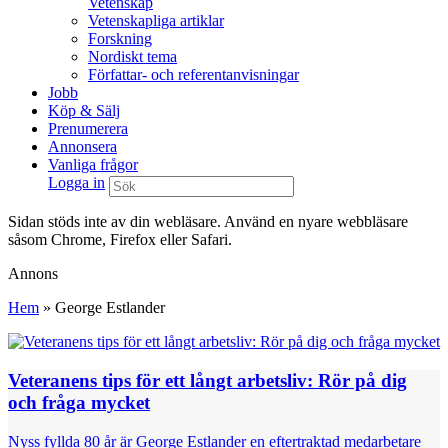
Vetenskap
Vetenskapliga artiklar
Forskning
Nordiskt tema
Författar- och referentanvisningar
Jobb
Köp & Sälj
Prenumerera
Annonsera
Vanliga frågor
Logga in
Sidan stöds inte av din webläsare. Använd en nyare webbläsare
såsom Chrome, Firefox eller Safari.
Annons
Hem
»
George Estlander
Veteranens tips för ett långt arbetsliv: Rör på dig
och fråga mycket
Nyss fyllda 80 år är George Estlander en eftertraktad medarbetare