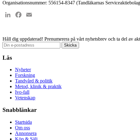
Organisationsnummer: 556154-8347 (Tandläkarnas Serviceaktiebolag
LinkedIn
Facebook
Email
Håll dig uppdaterad!
Prenumerera på vårt nyhetsbrev och ta del av akt
Läs
Nyheter
Forskning
Tandvård & politik
Metod, klinik & praktik
Ivo-fall
Vetenskap
Snabblänkar
Startsida
Om oss
Annonsera
Köp & Sälj