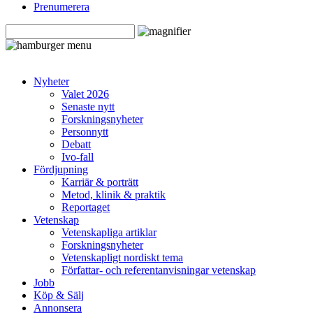
Prenumerera
Nyheter
Valet 2026
Senaste nytt
Forskningsnyheter
Personnytt
Debatt
Ivo-fall
Fördjupning
Karriär & porträtt
Metod, klinik & praktik
Reportaget
Vetenskap
Vetenskapliga artiklar
Forskningsnyheter
Vetenskapligt nordiskt tema
Författar- och referentanvisningar vetenskap
Jobb
Köp & Sälj
Annonsera