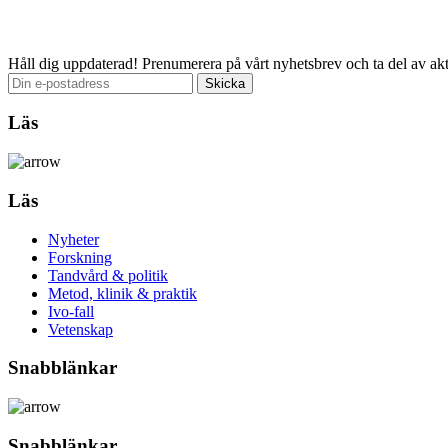
Håll dig uppdaterad!
Prenumerera på vårt nyhetsbrev och ta del av akt
Läs
Läs
Nyheter
Forskning
Tandvård & politik
Metod, klinik & praktik
Ivo-fall
Vetenskap
Snabblänkar
Snabblänkar