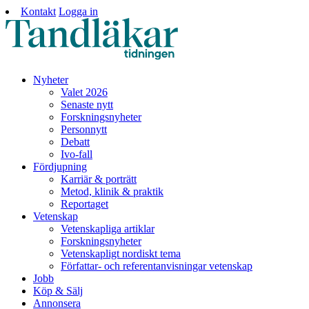
Kontakt
Logga in
Nyheter
Valet 2026
Senaste nytt
Forskningsnyheter
Personnytt
Debatt
Ivo-fall
Fördjupning
Karriär & porträtt
Metod, klinik & praktik
Reportaget
Vetenskap
Vetenskapliga artiklar
Forskningsnyheter
Vetenskapligt nordiskt tema
Författar- och referentanvisningar vetenskap
Jobb
Köp & Sälj
Annonsera