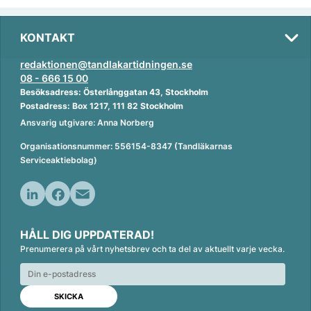
KONTAKT
redaktionen@tandlakartidningen.se
08 - 666 15 00
Besöksadress: Österlånggatan 43, Stockholm
Postadress: Box 1217, 111 82 Stockholm
Ansvarig utgivare: Anna Norberg
Organisationsnummer: 556154-8347 (Tandläkarnas
Serviceaktiebolag)
L
F
E
i
a
m
HÅLL DIG UPPDATERAD!
n
c
a
Prenumerera på vårt nyhetsbrev och ta del av aktuellt varje vecka.
k
e
i
e
b
l
d
o
I
o
n
k