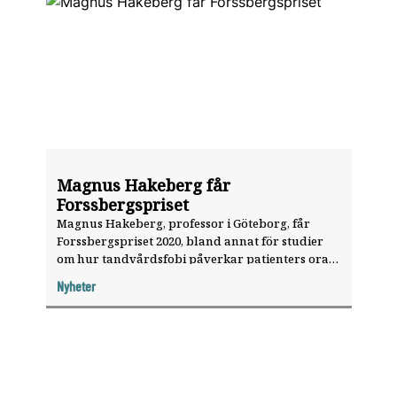
Magnus Hakeberg får
Forssbergspriset
Magnus Hakeberg, professor i Göteborg, får
Forssbergspriset 2020, bland annat för studier
om hur tandvårdsfobi påverkar patienters orala
hälsa och för att han har utvecklat
Nyheter
behandlingsmodeller som har varit viktiga för
tandvårdsrädda patienter.