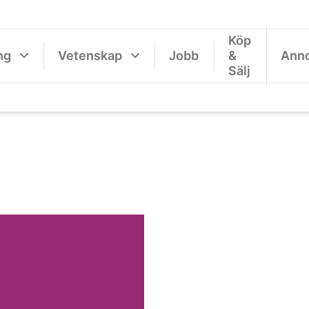
Köp
ng
Vetenskap
Jobb
&
Ann
Sälj