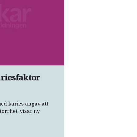
riesfaktor
med karies angav att
orrhet, visar ny