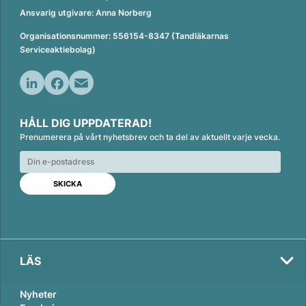
Ansvarig utgivare: Anna Norberg
Organisationsnummer: 556154-8347 (Tandläkarnas
Serviceaktiebolag)
L
F
E
i
a
m
HÅLL DIG UPPDATERAD!
n
c
a
Prenumerera på vårt nyhetsbrev och ta del av aktuellt varje vecka.
k
e
i
e
b
l
d
o
I
o
n
k
LÄS
Nyheter