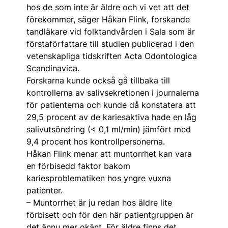
hos de som inte är äldre och vi vet att det
förekommer, säger Håkan Flink, forskande
tandläkare vid folktandvården i Sala som är
förstaförfattare till studien publicerad i den
vetenskapliga tidskriften Acta Odontologica
Scandinavica.
Forskarna kunde också gå tillbaka till
kontrollerna av salivsekretionen i journalerna
för patienterna och kunde då konstatera att
29,5 procent av de kariesaktiva hade en låg
salivutsöndring (< 0,1 ml/min) jämfört med
9,4 procent hos kontrollpersonerna.
Håkan Flink menar att muntorrhet kan vara
en förbisedd faktor bakom
kariesproblematiken hos yngre vuxna
patienter.
– Muntorrhet är ju redan hos äldre lite
förbisett och för den här patientgruppen är
det ännu mer okänt. För äldre finns det