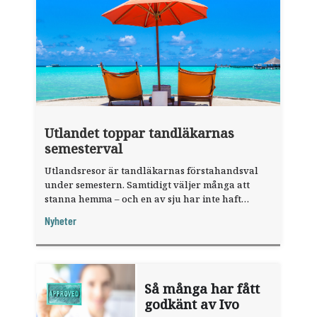
Utlandet toppar tandläkarnas
semesterval
Utlandsresor är tandläkarnas förstahandsval
under semestern. Samtidigt väljer många att
stanna hemma – och en av sju har inte haft
någon sommarledighet alls, enligt "månadens
Nyheter
fråga".
Så många har fått
godkänt av Ivo