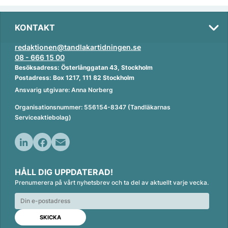
KONTAKT
redaktionen@tandlakartidningen.se
08 - 666 15 00
Besöksadress: Österlånggatan 43, Stockholm
Postadress: Box 1217, 111 82 Stockholm
Ansvarig utgivare: Anna Norberg
Organisationsnummer: 556154-8347 (Tandläkarnas
Serviceaktiebolag)
L
F
E
i
a
m
HÅLL DIG UPPDATERAD!
n
c
a
Prenumerera på vårt nyhetsbrev och ta del av aktuellt varje vecka.
k
e
i
e
b
l
d
o
I
o
n
k