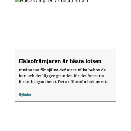
Hälsofrämjaren är bästa lotsen
Invånarna får själva definiera vilka behov de
har, och det lägger grunden för det fortsatta
förändringsarbetet. Det är filosofin bakom ett
hälsofrämjande projekt om tandvård och kost
som pågår i Malmöstadsdelen Lindängen, ett
Nyheter
socialt utsatt miljonprogramområde.