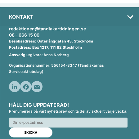
KONTAKT
redaktionen@tandlakartidningen.se
08 - 666 15 00
Besöksadress: Österlånggatan 43, Stockholm
Postadress: Box 1217, 111 82 Stockholm
Ansvarig utgivare: Anna Norberg
Organisationsnummer: 556154-8347 (Tandläkarnas
Serviceaktiebolag)
L
F
E
i
a
m
HÅLL DIG UPPDATERAD!
n
c
a
Prenumerera på vårt nyhetsbrev och ta del av aktuellt varje vecka.
k
e
i
e
b
l
d
o
I
o
n
k