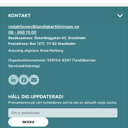
KONTAKT
redaktionen@tandlakartidningen.se
08 - 666 15 00
Besöksadress: Österlånggatan 43, Stockholm
Postadress: Box 1217, 111 82 Stockholm
Ansvarig utgivare: Anna Norberg
Organisationsnummer: 556154-8347 (Tandläkarnas
Serviceaktiebolag)
L
F
E
i
a
m
HÅLL DIG UPPDATERAD!
n
c
a
Prenumerera på vårt nyhetsbrev och ta del av aktuellt varje vecka.
k
e
i
e
b
l
d
o
I
o
n
k