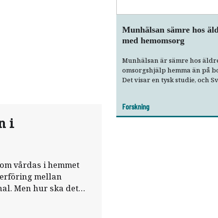
Munhälsan sämre hos äl
med hemomsorg
Munhälsan är sämre hos äldr
omsorgshjälp hemma än på b
Det visar en tysk studie, och S
har samma mönster.
Forskning
n i
som vårdas i hemmet
erföring mellan
al. Men hur ska det
a Persson,
tegrerat lärande vid