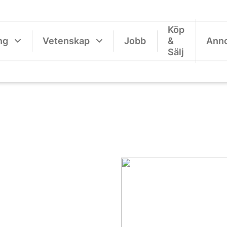
Köp
ng
Vetenskap
Jobb
&
Ann
Sälj