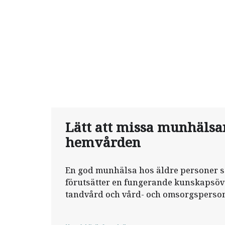
Lätt att missa munhälsa
hemvården
En god munhälsa hos äldre personer 
förutsätter en fungerande kunskapsöv
tandvård och vård- och omsorgsperson
uppnås? Den frågan undersöker Jessic
tandhygienist och doktorand i arbetsin