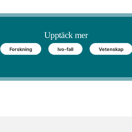
Upptäck mer
Forskning
Ivo-fall
Vetenskap