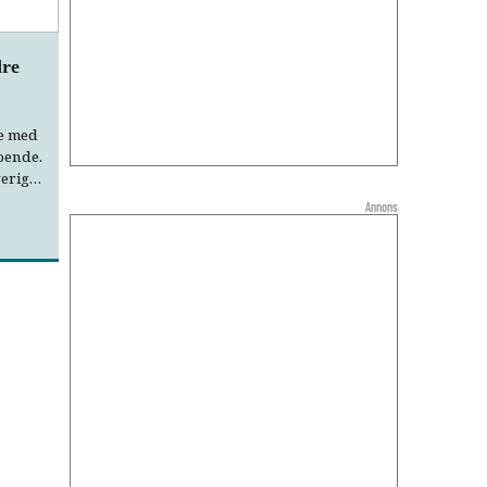
dre
e med
oende.
verige
Annons