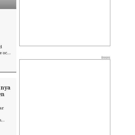
nd
e och
Annons
 nya
en
ar
m
ande.
ötet