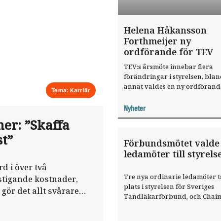
Helena Håkansson
Forthmeijer ny
ordförande för TEV
TEV:s årsmöte innebar flera
förändringar i styrelsen, bla
annat valdes en ny ordförand
Tema: Karriär
två nya ledamöter.
Nyheter
er: ”Skaffa
st”
Förbundsmötet valde
ledamöter till styrels
d i över två
Tre nya ordinarie ledamöter t
stigande kostnader,
plats i styrelsen för Sveriges
gör det allt svårare
Tandläkarförbund, och Chai
ker.
Zlotnik fortsätter som ordför
Det beslutades vid förbundsm