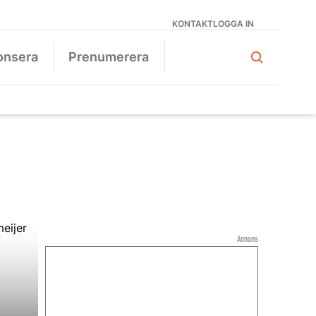
KONTAKT
LOGGA IN
onsera
Prenumerera
Annons