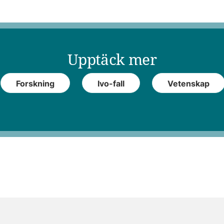
Upptäck mer
Forskning
Ivo-fall
Vetenskap