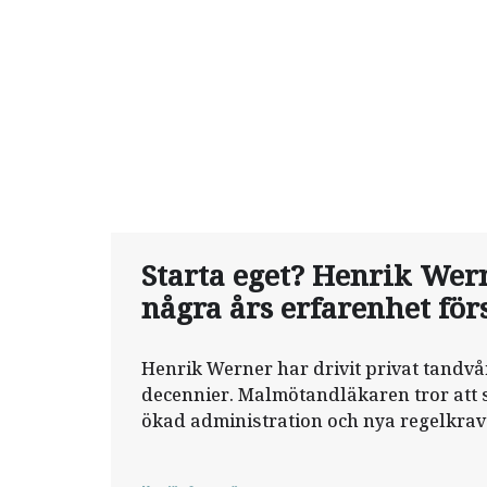
Starta eget? Henrik Wern
några års erfarenhet för
Henrik Werner har drivit privat tandvår
decennier. Malmötandläkaren tror att 
ökad administration och nya regelkrav 
för yngre ­kollegor att starta egna klini