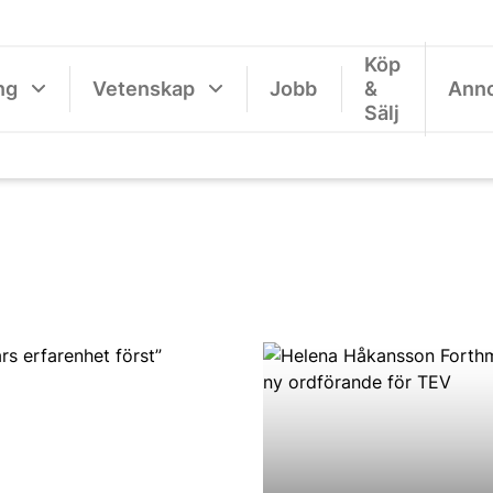
Köp
ng
Vetenskap
Jobb
&
Ann
Sälj