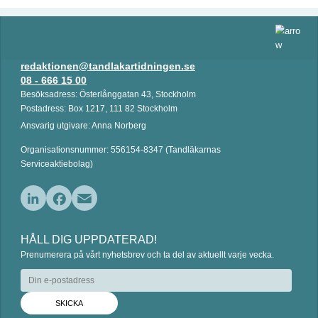
redaktionen@tandlakartidningen.se
08 - 666 15 00
Besöksadress: Österlånggatan 43, Stockholm
Postadress: Box 1217, 111 82 Stockholm
Ansvarig utgivare: Anna Norberg
Organisationsnummer: 556154-8347 (Tandläkarnas
Serviceaktiebolag)
L
F
E
i
a
m
HÅLL DIG UPPDATERAD!
n
c
a
Prenumerera på vårt nyhetsbrev och ta del av aktuellt varje vecka.
k
e
i
e
b
l
d
o
I
o
n
k