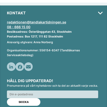
KONTAKT
redaktionen@tandlakartidningen.se
08 - 666 15 00
Besöksadress: Österlånggatan 43, Stockholm
Postadress: Box 1217, 111 82 Stockholm
Ansvarig utgivare: Anna Norberg
Organisationsnummer: 556154-8347 (Tandläkarnas
Serviceaktiebolag)
L
F
E
i
a
m
HÅLL DIG UPPDATERAD!
n
c
a
Prenumerera på vårt nyhetsbrev och ta del av aktuellt varje vecka.
k
e
i
e
b
l
d
o
I
o
n
k