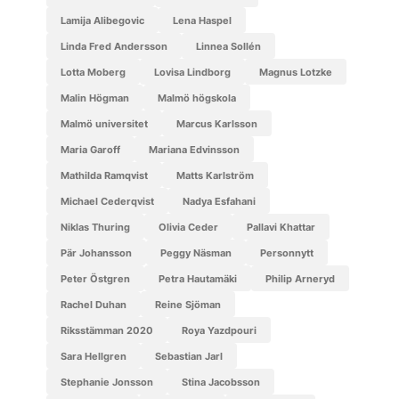
Lamija Alibegovic
Lena Haspel
Linda Fred Andersson
Linnea Sollén
Lotta Moberg
Lovisa Lindborg
Magnus Lotzke
Malin Högman
Malmö högskola
Malmö universitet
Marcus Karlsson
Maria Garoff
Mariana Edvinsson
Mathilda Ramqvist
Matts Karlström
Michael Cederqvist
Nadya Esfahani
Niklas Thuring
Olivia Ceder
Pallavi Khattar
Pär Johansson
Peggy Näsman
personnytt
Peter Östgren
Petra Hautamäki
Philip Arneryd
Rachel Duhan
Reine Sjöman
Riksstämman 2020
Roya Yazdpouri
Sara Hellgren
Sebastian Jarl
Stephanie Jonsson
Stina Jacobsson