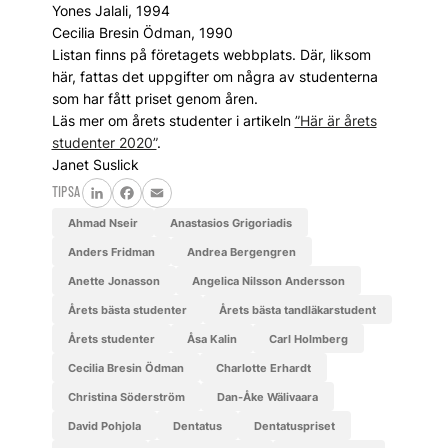
Yones Jalali, 1994
Cecilia Bresin Ödman, 1990
Listan finns på företagets webbplats. Där, liksom
här, fattas det uppgifter om några av studenterna
som har fått priset genom åren.
Läs mer om årets studenter i artikeln
”Här är årets
studenter 2020”
.
Janet Suslick
TIPSA
LinkedIn
Facebook
Email
Ahmad Nseir
Anastasios Grigoriadis
Anders Fridman
Andrea Bergengren
Anette Jonasson
Angelica Nilsson Andersson
årets bästa studenter
årets bästa tandläkarstudent
Årets studenter
Åsa Kalin
Carl Holmberg
Cecilia Bresin Ödman
Charlotte Erhardt
Christina Söderström
Dan-Åke Wälivaara
David Pohjola
Dentatus
Dentatuspriset