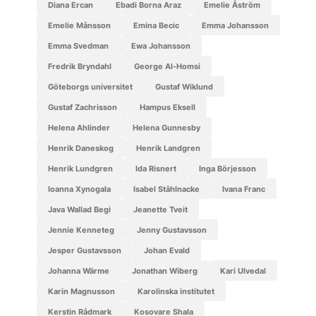
Diana Ercan
Ebadi Borna Araz
Emelie Åström
Emelie Månsson
Emina Becic
Emma Johansson
Emma Svedman
Ewa Johansson
Fredrik Bryndahl
George Al-Homsi
Göteborgs universitet
Gustaf Wiklund
Gustaf Zachrisson
Hampus Eksell
Helena Ahlinder
Helena Gunnesby
Henrik Daneskog
Henrik Landgren
Henrik Lundgren
Ida Risnert
Inga Börjesson
Ioanna Xynogala
Isabel Ståhlnacke
Ivana Franc
Java Wallad Begi
Jeanette Tveit
Jennie Kenneteg
Jenny Gustavsson
Jesper Gustavsson
Johan Evald
Johanna Wärme
Jonathan Wiberg
Kari Ulvedal
Karin Magnusson
Karolinska institutet
Kerstin Rådmark
Kosovare Shala