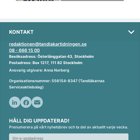
KONTAKT
redaktionen@tandlakartidningen.se
08 - 666 15 00
Besöksadress: Österlånggatan 43, Stockholm
Postadress: Box 1217, 111 82 Stockholm
Ansvarig utgivare: Anna Norberg
Organisationsnummer: 556154-8347 (Tandläkarnas
Serviceaktiebolag)
L
F
E
i
a
m
HÅLL DIG UPPDATERAD!
n
c
a
Prenumerera på vårt nyhetsbrev och ta del av aktuellt varje vecka.
k
e
i
e
b
l