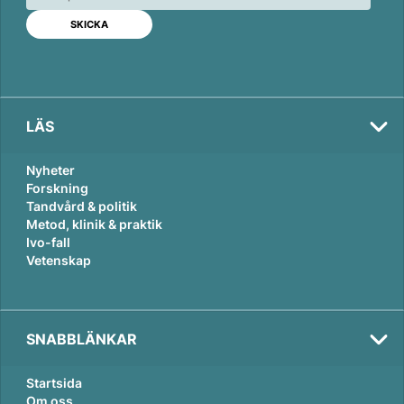
d
o
I
o
n
k
LÄS
Nyheter
Forskning
Tandvård & politik
Metod, klinik & praktik
Ivo-fall
Vetenskap
SNABBLÄNKAR
Startsida
Om oss