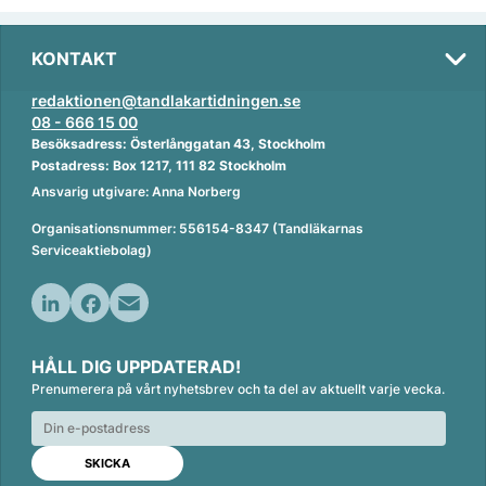
KONTAKT
redaktionen@tandlakartidningen.se
08 - 666 15 00
Besöksadress: Österlånggatan 43, Stockholm
Postadress: Box 1217, 111 82 Stockholm
Ansvarig utgivare: Anna Norberg
Organisationsnummer: 556154-8347 (Tandläkarnas
Serviceaktiebolag)
L
F
E
i
a
m
HÅLL DIG UPPDATERAD!
n
c
a
Prenumerera på vårt nyhetsbrev och ta del av aktuellt varje vecka.
k
e
i
e
b
l
d
o
I
o
n
k