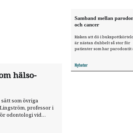
Samband mellan parodon
och cancer
Risken att dö i bukspottkörte
är nästan dubbelt så stor för
patienter som har parodontit 
dem som inte har det. Det visa
finsk forskning som
Nyheter
Tandläkartidningens vetensk
om hälso-
redaktör Björn Klinge berätt
i dag på internationella
munhälsodagen.
sätt som övriga
 Lingström, professor i
för odontologi vid