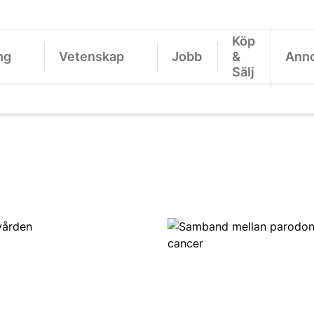
Köp
ng
Vetenskap
Jobb
&
Ann
Sälj