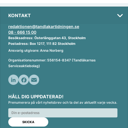
KONTAKT
redaktionen@tandlakartidningen.se
08 - 666 15 00
Besöksadress: Österlånggatan 43, Stockholm
Postadress: Box 1217, 111 82 Stockholm
Ansvarig utgivare: Anna Norberg
Organisationsnummer: 556154-8347 (Tandläkarnas
Serviceaktiebolag)
L
F
E
i
a
m
HÅLL DIG UPPDATERAD!
n
c
a
Prenumerera på vårt nyhetsbrev och ta del av aktuellt varje vecka.
k
e
i
e
b
l
d
o
I
o
n
k