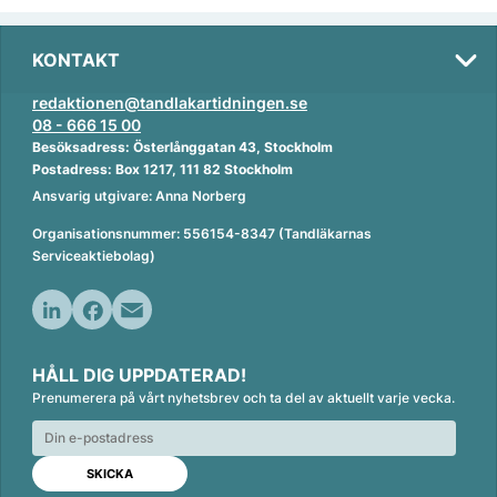
KONTAKT
redaktionen@tandlakartidningen.se
08 - 666 15 00
Besöksadress: Österlånggatan 43, Stockholm
Postadress: Box 1217, 111 82 Stockholm
Ansvarig utgivare: Anna Norberg
Organisationsnummer: 556154-8347 (Tandläkarnas
Serviceaktiebolag)
L
F
E
i
a
m
HÅLL DIG UPPDATERAD!
n
c
a
Prenumerera på vårt nyhetsbrev och ta del av aktuellt varje vecka.
k
e
i
e
b
l
d
o
I
o
n
k